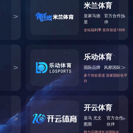
点击可以查看详细信息 | 共5条信息 | 第1页/共1页 |