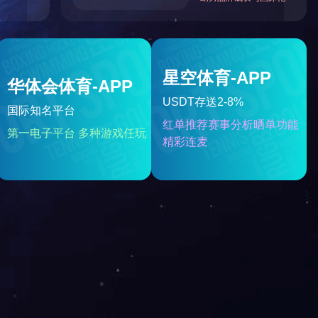
设计
本公司是一家集产品开发、精密模具的设计
压铸机配件
More
+ More
生产
和制造、产品生产于一体的新型高科技生产
质量体系
企业，公司通过了TS16949，IS9001质量体系
中
认证。主要加工设备有数控车床、加工中
扎克
心、日本马扎克车铣复合加工中心和马扎克
..
数控卧式镗铣加工中心，各类普通型机床...
More