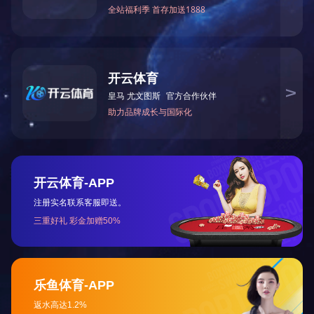
联系人：陈先生
手 机：18051933979
E-mail：info@piensologoexisto.com
wx-hljx@163.com
关于我们
产品系列
公司简介
高铁配件
压铸机配件
荣誉证书
汽车配件
真空泵配件
生产车间
船舶配件
其它配件