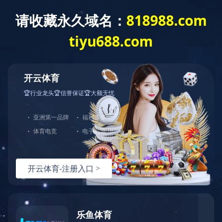
米兰网站登录入口
欢迎来到米兰网站登录入口-米兰(中国) 官网
米兰网站登录入口-
Wuxi Huiling Machinery Co.
米兰网站登录入口-米兰(中国)
公司简介
产品中心