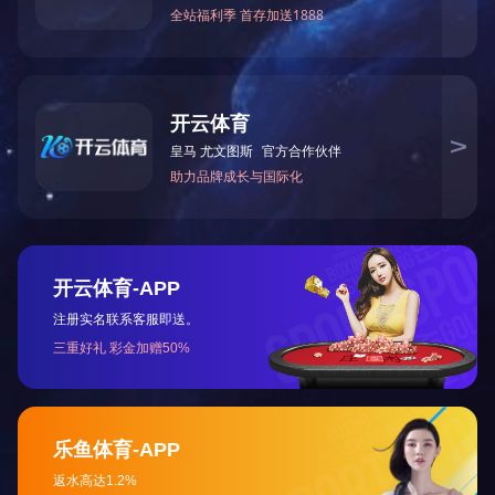
联系人：陈先生
手 机：18051933979
E-mail：info@piensologoexisto.com
wx-hljx@163.com
关于我们
产品系列
公司简介
高铁配件
压铸机配件
荣誉证书
汽车配件
真空泵配件
生产车间
船舶配件
其它配件