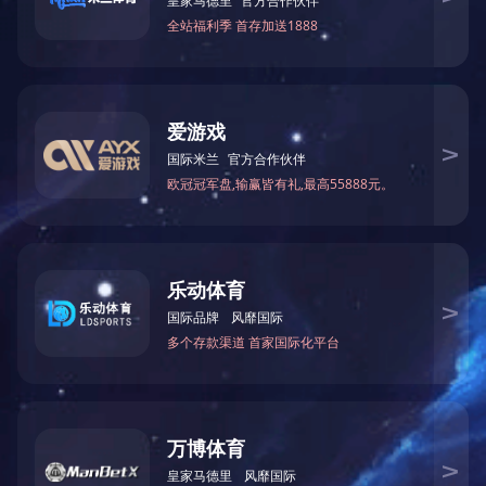
真空泵配件
其它配件
行业动态
米兰网站登录入口-米兰(中国) 成立于2005年3月，座落于沪宁...
米兰网站登录入口-米兰(中国) 成立于2005年3月，座落于沪宁...
米兰网站登录入口-米兰(中国) 成立于2005年3月，座落于沪宁...
联系我们
米兰网站登录入口-米兰(中国)
地 址：江苏省无锡市堰桥街道
西漳工业园西漳路66号
电 话：0510-83501790
传 真：0510-83501672