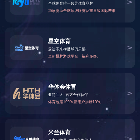
产品导航
米兰网站登录入口
>>
产品中心
>
高铁配件
汽车配件
离心机配件
钎焊板式换热器配件
压铸机配件